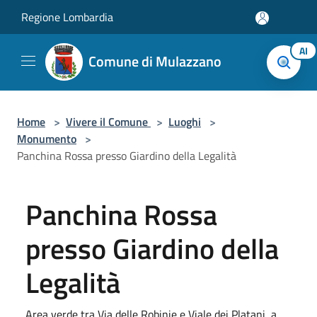
Salta al contenuto principale
Regione Lombardia
AI
Comune di Mulazzano
Home
>
Vivere il Comune
>
Luoghi
>
Monumento
>
Panchina Rossa presso Giardino della Legalità
Panchina Rossa
presso Giardino della
Legalità
Area verde tra Via delle Robinie e Viale dei Platani, a