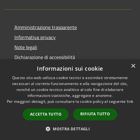
Amministrazione trasparente
Informativa privacy
Note legali
Dichiarazione di accessibilità
×
Obiettivi di accessibilità
Informazioni sui cookie
Questo sito web utilizza cookie tecnici e assimilati strettamente
necessari al corretto funzionamento e alla navigazione del sito,
nonché un cookie tecnico analitico al solo fine di elaborare
informazioni statistiche, aggregate e anonime.
RSS
Copyright © 2026 • Comune di
Per maggiori dettagli, può consultare la cookie policy al seguente
link
Accessibilità
Mulazzano • Powered by
Privacy
Municipium
Accesso
•
RIFIUTA TUTTO
ACCETTA TUTTO
Cookie
redazione
Mappa del sito
MOSTRA DETTAGLI