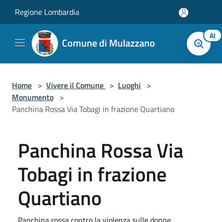
Salta al contenuto principale
Regione Lombardia
AI
Comune di Mulazzano
Home
>
Vivere il Comune
>
Luoghi
>
Monumento
>
Panchina Rossa Via Tobagi in frazione Quartiano
Panchina Rossa Via
Tobagi in frazione
Quartiano
Panchina rossa contro la violenza sulle donne