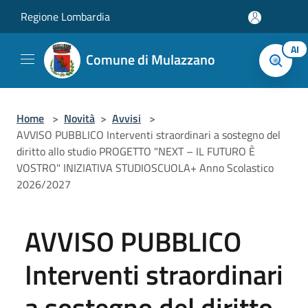
Salta al contenuto principale
Regione Lombardia
AI
Comune di Mulazzano
Home
>
Novità
>
Avvisi
>
AVVISO PUBBLICO Interventi straordinari a sostegno del
diritto allo studio PROGETTO "NEXT – IL FUTURO È
VOSTRO" INIZIATIVA STUDIOSCUOLA+ Anno Scolastico
2026/2027
AVVISO PUBBLICO
Interventi straordinari
a sostegno del diritto