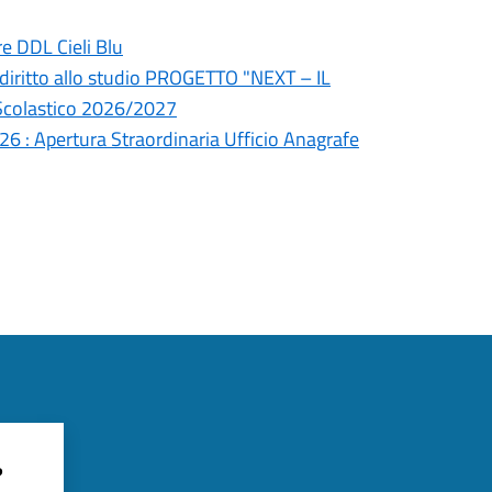
re DDL Cieli Blu
diritto allo studio PROGETTO "NEXT – IL
colastico 2026/2027
6 : Apertura Straordinaria Ufficio Anagrafe
?