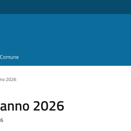
il Comune
no 2026
 anno 2026
26