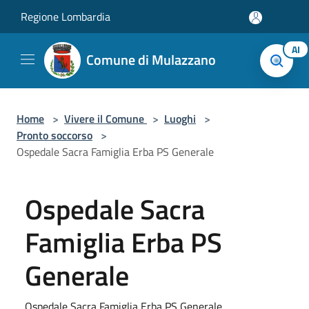
Salta al contenuto principale
Regione Lombardia
AI
Comune di Mulazzano
Home
>
Vivere il Comune
>
Luoghi
>
Pronto soccorso
>
Ospedale Sacra Famiglia Erba PS Generale
Ospedale Sacra
Famiglia Erba PS
Generale
Ospedale Sacra Famiglia Erba PS Generale