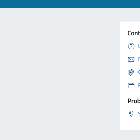
Cont
Prob