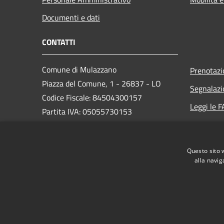
Documenti e dati
CONTATTI
Comune di Mulazzano
Prenotaz
Piazza del Comune, 1 - 26837 - LO
Segnalazi
Codice Fiscale: 84504300157
Leggi le 
Partita IVA: 05055730153
Richiesta
PEC:
mulazzanocomune@postemailcertificata.it
Questo sito 
Centralino Unico: +39 02 9888901
alla navig
RSS
Accessibilità
Privacy
Cookie
Mappa de