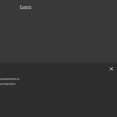
Eventi
×
nzionamento e
nformazioni
Municipium
Accesso redazione
Mulazzano • Powered by
•