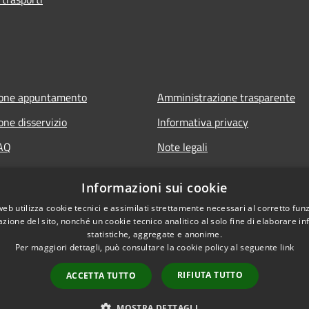
ione appuntamento
Amministrazione trasparente
one disservizio
Informativa privacy
FAQ
Note legali
 assistenza
Dichiarazione di accessibilità
Informazioni sui cookie
Obiettivi di accessibilità
web utilizza cookie tecnici e assimilati strettamente necessari al corretto fu
azione del sito, nonché un cookie tecnico analitico al solo fine di elaborare i
statistiche, aggregate e anonime.
Per maggiori dettagli, può consultare la cookie policy al seguente
link
RIFIUTA TUTTO
ACCETTA TUTTO
l sito
Copyright © 2026 • Comune di 
MOSTRA DETTAGLI