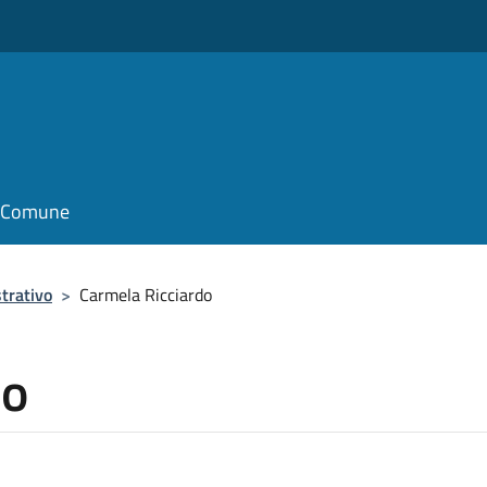
il Comune
trativo
>
Carmela Ricciardo
do