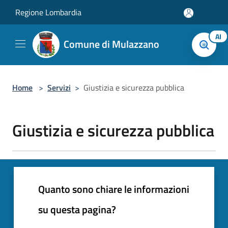
Salta al contenuto principale
Regione Lombardia
AI
Comune di Mulazzano
Home
>
Servizi
>
Giustizia e sicurezza pubblica
Giustizia e sicurezza pubblica
Quanto sono chiare le informazioni
su questa pagina?