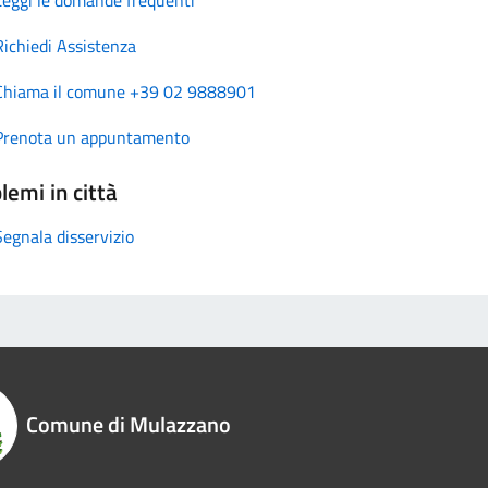
Richiedi Assistenza
Chiama il comune +39 02 9888901
Prenota un appuntamento
lemi in città
Segnala disservizio
Comune di Mulazzano