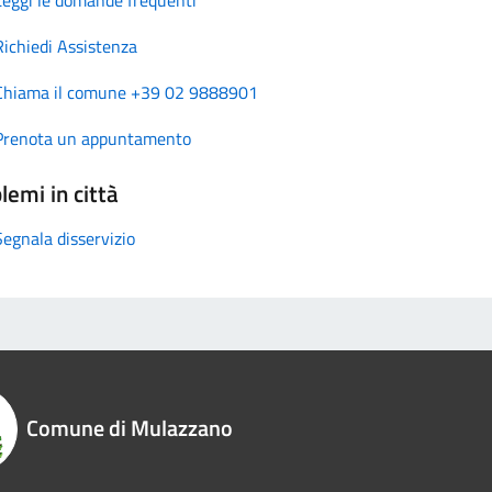
Richiedi Assistenza
Chiama il comune +39 02 9888901
Prenota un appuntamento
lemi in città
Segnala disservizio
Comune di Mulazzano