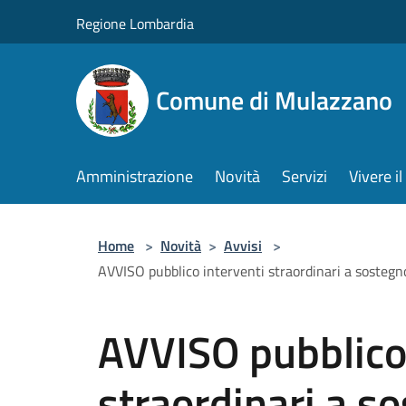
Salta al contenuto principale
Regione Lombardia
Comune di Mulazzano
Amministrazione
Novità
Servizi
Vivere 
Home
>
Novità
>
Avvisi
>
AVVISO pubblico interventi straordinari a sostegno
AVVISO pubblico 
straordinari a so