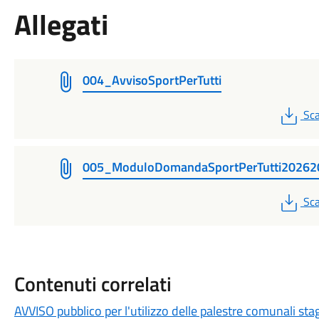
Allegati
004_AvvisoSportPerTutti
PD
Sca
005_ModuloDomandaSportPerTutti20262
PD
Sca
Contenuti correlati
AVVISO pubblico per l'utilizzo delle palestre comunali st