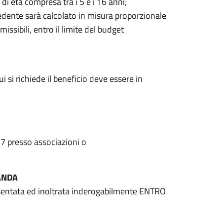
i età compresa tra i 5 e i 16 anni;
iedente sarà calcolato in misura proporzionale
sibili, entro il limite del budget
 si richiede il beneficio deve essere in
27 presso associazioni o
ANDA
sentata ed inoltrata inderogabilmente ENTRO