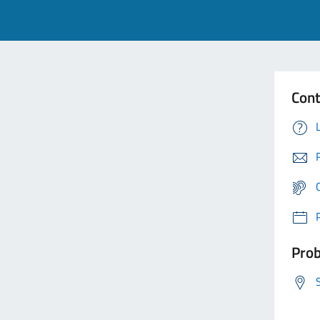
Cont
Prob