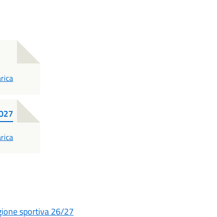
F
rica
027
F
rica
agione sportiva 26/27